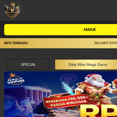
MASUK
INFO TERBARU
SELAMAT DATANG DI
SPECIAL
Daily Wins Mega Gacor