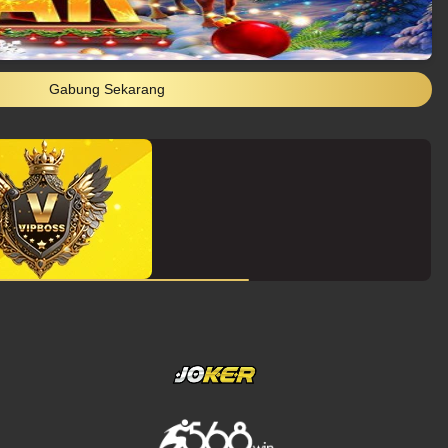
Gabung Sekarang