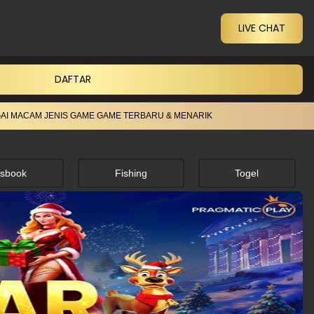
LIVE CHAT
DAFTAR
CAM JENIS GAME GAME TERBARU & MENARIK
tsbook
Fishing
Togel